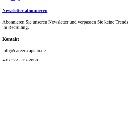
Newsletter abonnieren
Abonnieren Sie unseren Newsletter und verpassen Sie keine Trends
im Recruiting.
Kontakt
info@career-captain.de
+49 173 / 4163990
Geschäftsadresse
Lehrer-Leidl-Straße 27
94486 Osterhofen
Standort Deggendorf
Ulrichsberger Str. 17 / Haus F
94469 Deggendorf