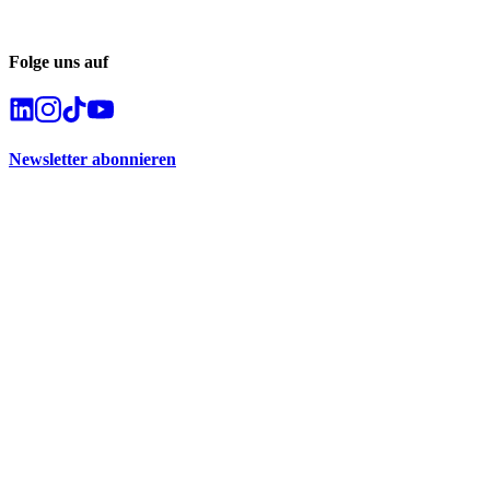
Folge uns auf
Newsletter abonnieren
Abonnieren Sie unseren Newsletter und verpassen Sie keine Trends
im Recruiting.
Kontakt
info@career-captain.de
+49 173 / 4163990
Geschäftsadresse
Lehrer-Leidl-Straße 27
94486 Osterhofen