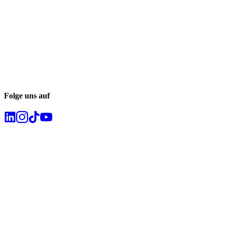
Folge uns auf
Newsletter abonnieren
Abonnieren Sie unseren Newsletter und verpassen Sie keine Trends
im Recruiting.
Kontakt
info@career-captain.de