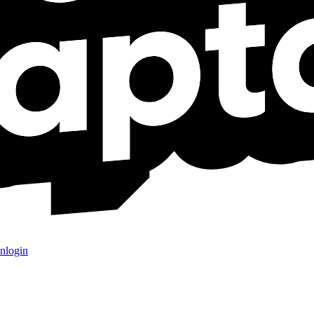
nlogin