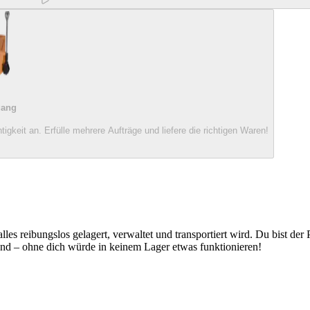
gang
keit an. Erfülle mehrere Aufträge und liefere die richtigen Waren!
les reibungslos gelagert, verwaltet und transportiert wird. Du bist der P
and – ohne dich würde in keinem Lager etwas funktionieren!