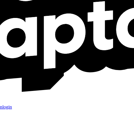
nlogin