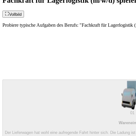
Fachkraft für Lagerlogistik (m/w/d) spiele
Vollbild
Probiere typische Aufgaben des Berufs: "Fachkraft für Lagerlogistik (
01
Warenei
Der Lieferwagen hat wohl eine aufregende Fahrt hinter sich. Die Ladung ist