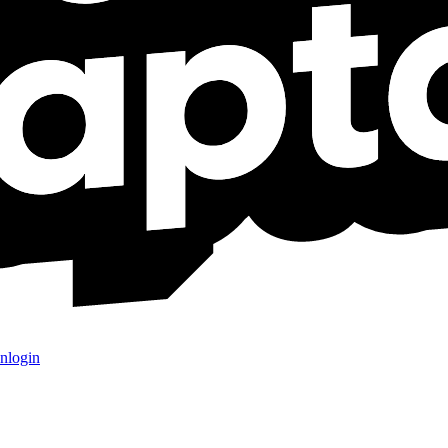
nlogin