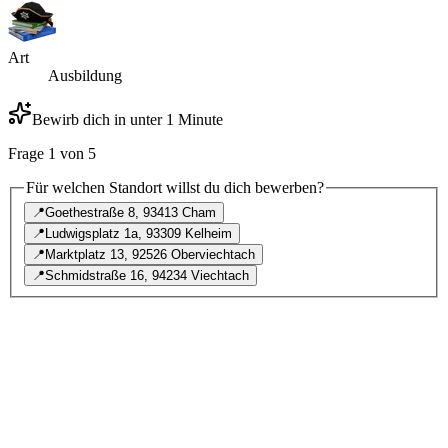
Art
Ausbildung
Bewirb dich in unter 1 Minute
Frage
1
von
5
Für welchen Standort willst du dich bewerben?
📍
Goethestraße 8, 93413 Cham
📍
Ludwigsplatz 1a, 93309 Kelheim
📍
Marktplatz 13, 92526 Oberviechtach
📍
Schmidstraße 16, 94234 Viechtach