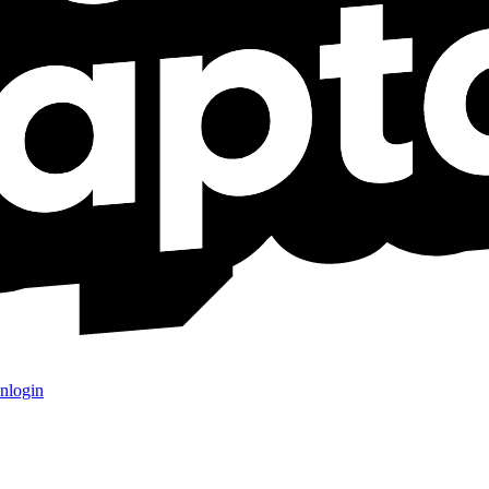
nlogin