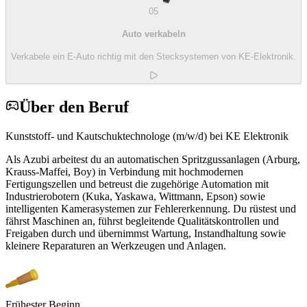
05
Auto verkabeln
Verkabele ein E-Auto richtig mit den Stecksystemen von KE-Elektronik.
Über den Beruf
Kunststoff- und Kautschuktechnologe (m/w/d) bei KE Elektronik
Als Azubi arbeitest du an automatischen Spritzgussanlagen (Arburg,
Krauss-Maffei, Boy) in Verbindung mit hochmodernen
Fertigungszellen und betreust die zugehörige Automation mit
Industrierobotern (Kuka, Yaskawa, Wittmann, Epson) sowie
intelligenten Kamerasystemen zur Fehlererkennung. Du rüstest und
fährst Maschinen an, führst begleitende Qualitätskontrollen und
Freigaben durch und übernimmst Wartung, Instandhaltung sowie
kleinere Reparaturen an Werkzeugen und Anlagen.
Frühester Beginn