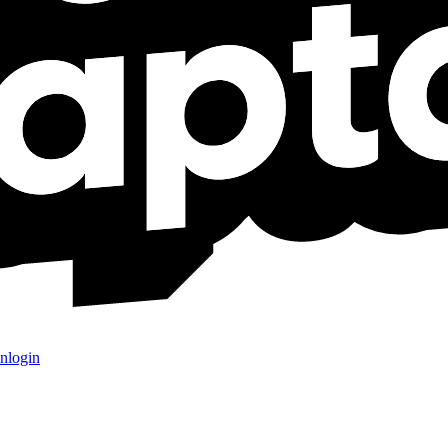
nlogin