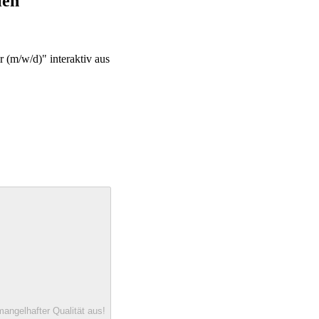
len
 (m/w/d)" interaktiv aus
angelhafter Qualität aus!