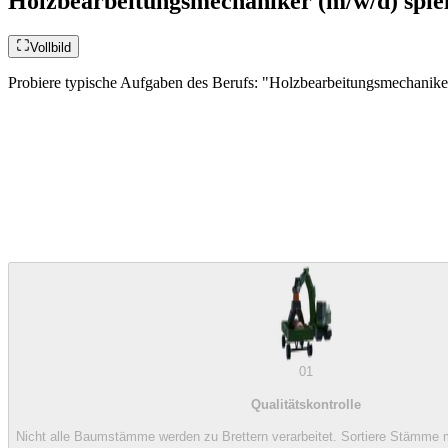
Holzbearbeitungsmechaniker (m/w/d) spie
Vollbild
Probiere typische Aufgaben des Berufs: "Holzbearbeitungsmechaniker
01
Qualitätskontrolle
Nicht alle Baumstämme werden zu Brettern verarbeitet. Sortiere Stämme m