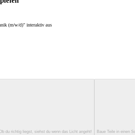
pielen
nik (m/w/d)" interaktiv aus
 du richtig liegst, siehst du wenn das Licht angeht!
Baue Teile in einen S