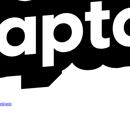
nlogin