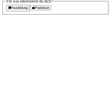
Für was interessierst du dich?
🎓
Ausbildung
💼
Praktikum