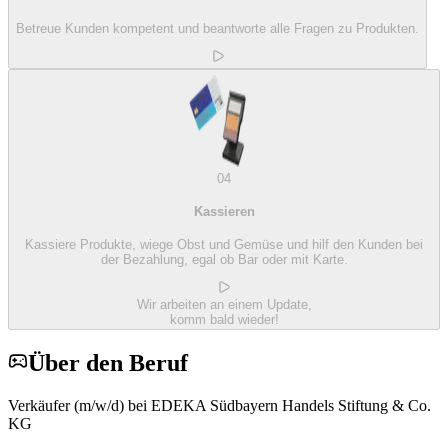
Betreue Kunden kompetent und beantworte alle Fragen zu Produkten.
04
Kassieren
Kassiere Produkte, wiege Obst und Gemüse und hilf den Kunden bei
der Bezahlung, egal ob Bar oder mit Karte.
Wir arbeiten an einem Update,
komm bald wieder!
Über den Beruf
Verkäufer (m/w/d) bei EDEKA Südbayern Handels Stiftung & Co.
KG