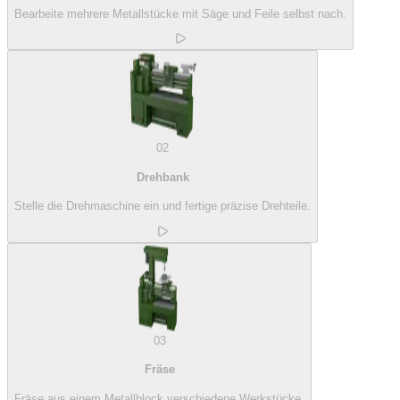
Bearbeite mehrere Metallstücke mit Säge und Feile selbst nach.
02
Drehbank
Stelle die Drehmaschine ein und fertige präzise Drehteile.
03
Fräse
Fräse aus einem Metallblock verschiedene Werkstücke.