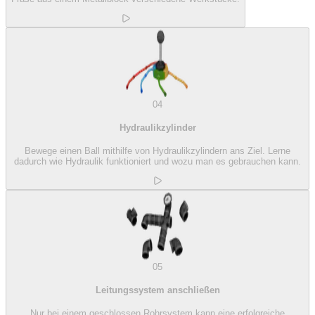
04
Hydraulikzylinder
Bewege einen Ball mithilfe von Hydraulikzylindern ans Ziel. Lerne
dadurch wie Hydraulik funktioniert und wozu man es gebrauchen kann.
05
Leitungssystem anschließen
Nur bei einem geschlossen Rohrsystem kann eine erfolgreiche