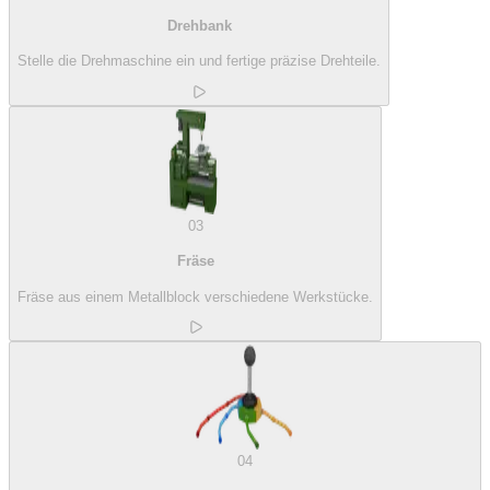
Drehbank
Stelle die Drehmaschine ein und fertige präzise Drehteile.
03
Fräse
Fräse aus einem Metallblock verschiedene Werkstücke.
04