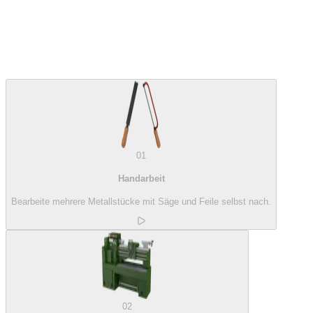
01
Handarbeit
Bearbeite mehrere Metallstücke mit Säge und Feile selbst nach.
02