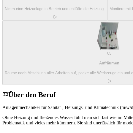
Nimm eine Heizanlage in Betrieb und entlüfte die Heizung.
Montiere mit 
05
Aufräumen
Räume nach Abschluss aller Arbeiten auf, packe alle Werkzeuge ein und
Über den Beruf
Anlagenmechaniker für Sanitär-, Heizungs- und Klimatechnik (m/w/d)
Ohne Heizung und fließendes Wasser fühlt man sich fast wie im Mitte
Problematik und vieles mehr kümmern. Sie sind unerlässlich für mo