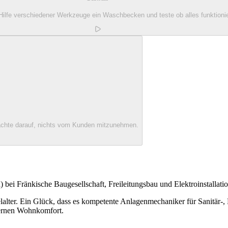
Hilfe verschiedener Werkzeuge ein Waschbecken und teste ob alles funktionie
 achte darauf, nichts vom Kunden mitzunehmen.
 bei Fränkische Baugesellschaft, Freileitungsbau und Elektroinstalla
lalter. Ein Glück, dass es kompetente Anlagenmechaniker für Sanitär-,
dernen Wohnkomfort.