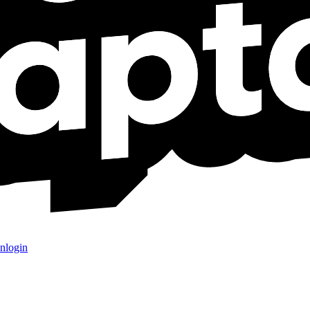
nlogin