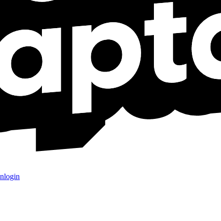
nlogin