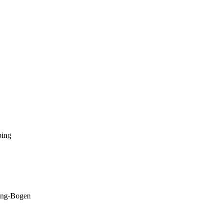
bing
bing-Bogen