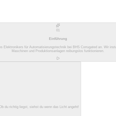
01
Einführung
Elektronikers für Automatisierungstechnik bei BHS Corrugated an. Wir instal
Maschinen und Produktionsanlagen reibungslos funktionieren.
 du richtig liegst, siehst du wenn das Licht angeht!