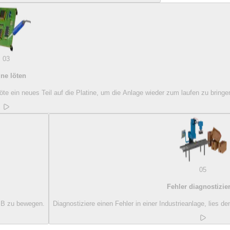
03
ine löten
 löte ein neues Teil auf die Platine, um die Anlage wieder zum laufen zu bringe
05
Fehler diagnostizie
h B zu bewegen.
Diagnostiziere einen Fehler in einer Industrieanlage, lies 