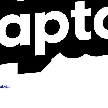
nlogin