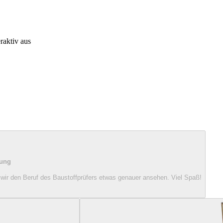
raktiv aus
rung
wir den Beruf des Baustoffprüfers etwas genauer ansehen. Viel Spaß!