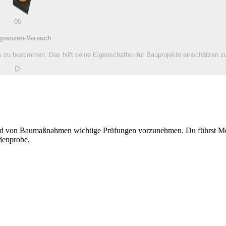
05
ßgrenzen-Versuch
 zu bestimmen. Das hilft seine Eigenschaften für Bauprojekte einschätzen z
feld von Baumaßnahmen wichtige Prüfungen vorzunehmen. Du führst Me
denprobe.