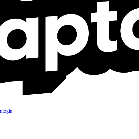
nlogin