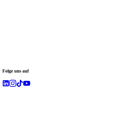
Folge uns auf
Newsletter abonnieren
Abonnieren Sie unseren Newsletter und verpassen Sie keine Trends
im Recruiting.
Kontakt