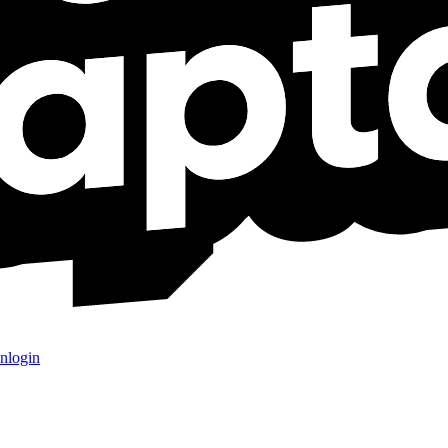
nlogin