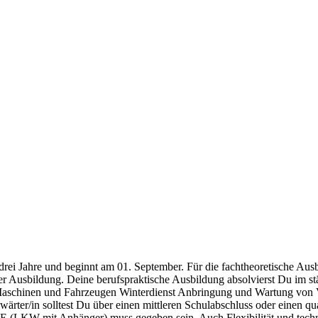
rei Jahre und beginnt am 01. September. Für die fachtheoretische Aus
er Ausbildung. Deine berufspraktische Ausbildung absolvierst Du im st
n Maschinen und Fahrzeugen Winterdienst Anbringung und Wartung vo
ärter/in solltest Du über einen mittleren Schulabschluss oder einen qu
 (LKW mit Anhänger) muss gegeben sein. Auch Flexibilität und technis