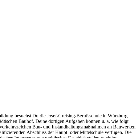
bildung besuchst Du die Josef-Greising-Berufsschule in Würzburg.
ädtischen Bauhof. Deine dortigen Aufgaben können u. a. wie folgt
n Verkehrszeichen Bau- und Instandhaltungsmaßnahmen an Bauwerken
alifizierenden Abschluss der Haupt- oder Mittelschule verfügen. Die
ches Interesse sowie praktisches Geschick stellen wichtige