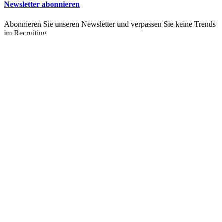
Newsletter abonnieren
Abonnieren Sie unseren Newsletter und verpassen Sie keine Trends
im Recruiting.
Kontakt
info@career-captain.de
+49 173 / 4163990
Geschäftsadresse
Lehrer-Leidl-Straße 27
94486 Osterhofen
Standort Deggendorf
Ulrichsberger Str. 17 / Haus F
94469 Deggendorf
Standort Regensburg