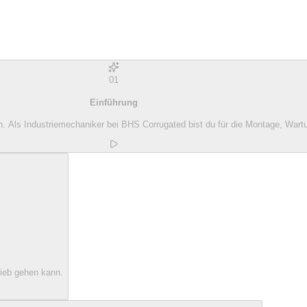
01
Einführung
. Als Industriemechaniker bei BHS Corrugated bist du für die Montage, Wart
rieb gehen kann.