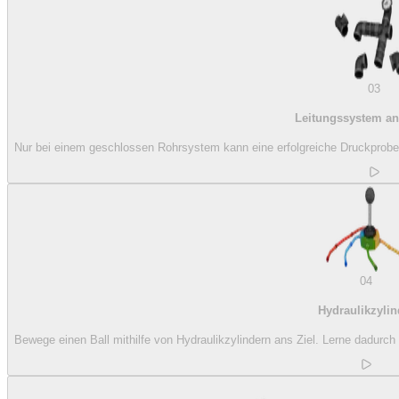
03
Leitungssystem an
Nur bei einem geschlossen Rohrsystem kann eine erfolgreiche Druckprobe 
04
Hydraulikzylin
Bewege einen Ball mithilfe von Hydraulikzylindern ans Ziel. Lerne dadurc