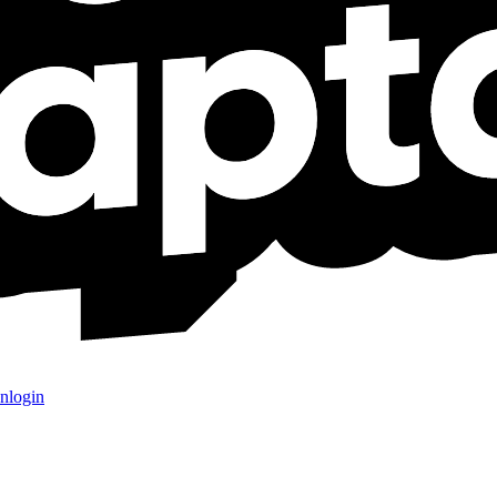
nlogin