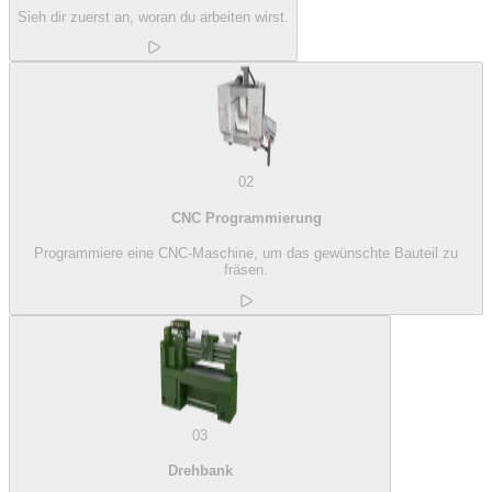
Sieh dir zuerst an, woran du arbeiten wirst.
02
CNC Programmierung
Programmiere eine CNC-Maschine, um das gewünschte Bauteil zu
fräsen.
03
Drehbank