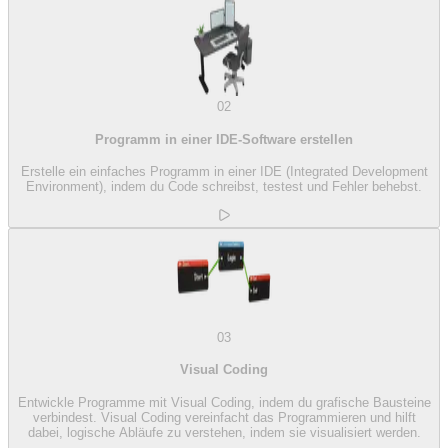
02
Programm in einer IDE-Software erstellen
Erstelle ein einfaches Programm in einer IDE (Integrated Development
Environment), indem du Code schreibst, testest und Fehler behebst.
03
Visual Coding
Entwickle Programme mit Visual Coding, indem du grafische Bausteine
verbindest. Visual Coding vereinfacht das Programmieren und hilft
dabei, logische Abläufe zu verstehen, indem sie visualisiert werden.