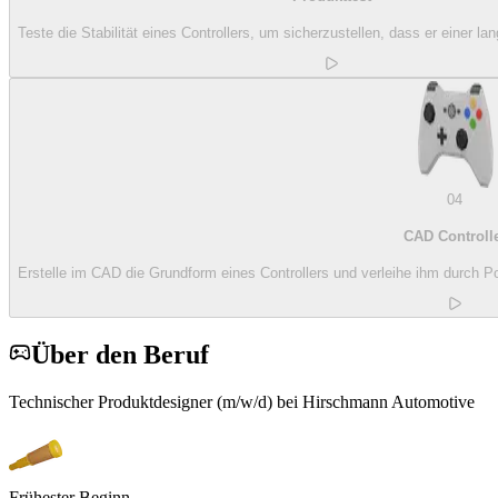
Teste die Stabilität eines Controllers, um sicherzustellen, dass er einer l
04
CAD Controll
Erstelle im CAD die Grundform eines Controllers und verleihe ihm durch P
Über den Beruf
Technischer Produktdesigner (m/w/d) bei Hirschmann Automotive
Frühester Beginn