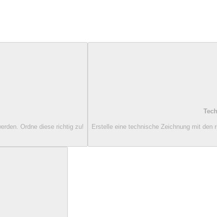
Tech
erden. Ordne diese richtig zu!
Erstelle eine technische Zeichnung mit den