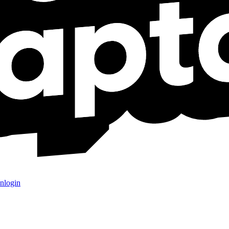
nlogin