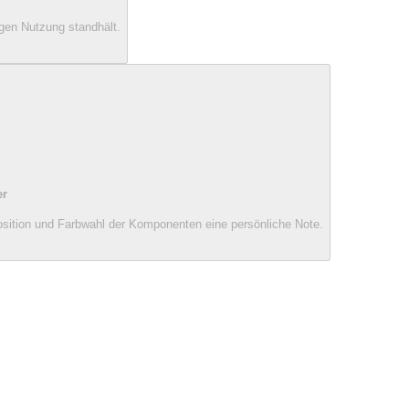
angen Nutzung standhält.
er
osition und Farbwahl der Komponenten eine persönliche Note.