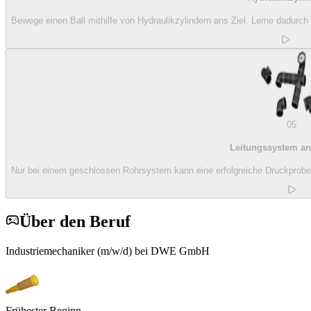
Bewege einen Ball mithilfe von Hydraulikzylindern ans Ziel. Lerne dadurc
05
Leitungssystem an
Nur bei einem geschlossen Rohrsystem kann eine erfolgreiche Druckprobe 
Über den Beruf
Industriemechaniker (m/w/d) bei DWE GmbH
Frühester Beginn