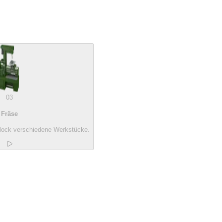
03
Fräse
lock verschiedene Werkstücke.