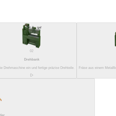
02
Drehbank
die Drehmaschine ein und fertige präzise Drehteile.
Fräse aus einem Metallb
der