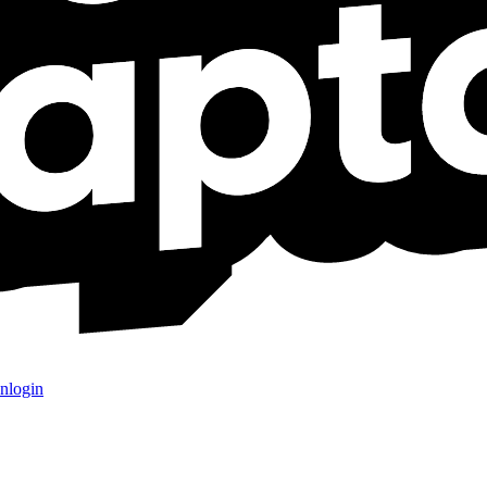
nlogin