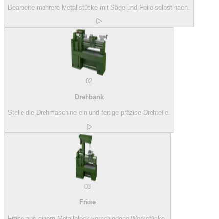
Bearbeite mehrere Metallstücke mit Säge und Feile selbst nach.
02
Drehbank
Stelle die Drehmaschine ein und fertige präzise Drehteile.
03
Fräse
Fräse aus einem Metallblock verschiedene Werkstücke.