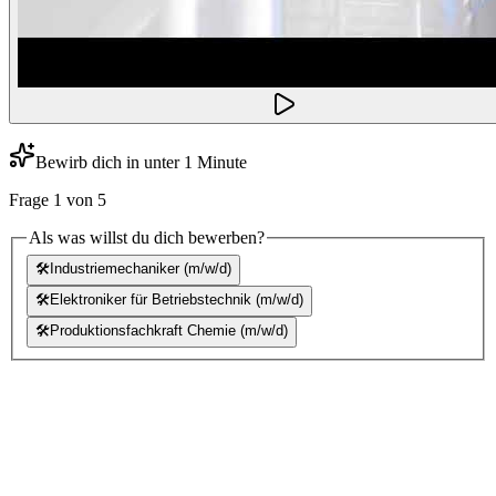
Bewirb dich in unter 1 Minute
Frage
1
von
5
Als was willst du dich bewerben?
🛠️
Industriemechaniker (m/w/d)
🛠️
Elektroniker für Betriebstechnik (m/w/d)
🛠️
Produktionsfachkraft Chemie (m/w/d)