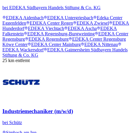
bei
EDEKA Südbayern Handels Stiftung & Co. KG
EDEKA Aidenbach
EDEKA Untergriesbach
Edeka Center
Eggenfelden
EDEKA Center Regen
EDEKA Zwiesel
EDEKA
Hunderdorf
EDEKA Viechtach
EDEKA Ascha
EDEKA
Falkenstein
EDEKA Regensburg-Burgweinting
EDEKA Center
Regensburg
EDEKA Regensburg
EDEKA Center Regensburg
Köwe Center
EDEKA Center Mainburg
EDEKA Nittenau
EDEKA Wackersdorf
EDEKA Gaimersheim Südbayern Handels
Stiftung & Co. KG
25
km entfernt
Industriemechaniker (m/w/d)
bei
Schütz
Simbach am Inn