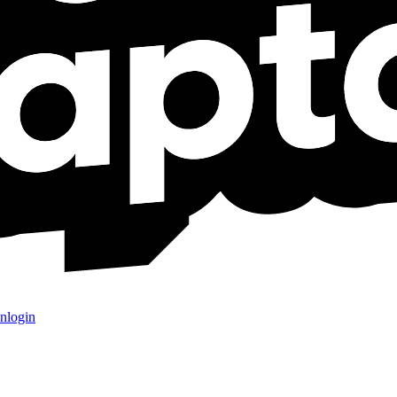
nlogin