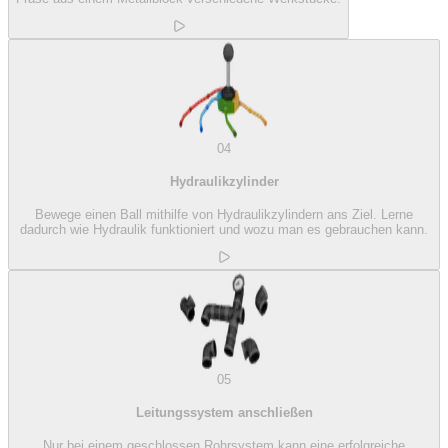
04
Hydraulikzylinder
Bewege einen Ball mithilfe von Hydraulikzylindern ans Ziel. Lerne
dadurch wie Hydraulik funktioniert und wozu man es gebrauchen kann.
05
Leitungssystem anschließen
Nur bei einem geschlossen Rohrsystem kann eine erfolgreiche