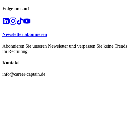
Folge uns auf
Newsletter abonnieren
Abonnieren Sie unseren Newsletter und verpassen Sie keine Trends
im Recruiting.
Kontakt
info@career-captain.de
+49 173 / 4163990
Geschäftsadresse
Lehrer-Leidl-Straße 27
94486 Osterhofen
Standort Deggendorf