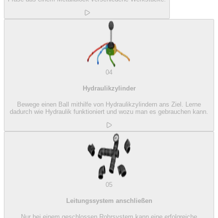
04
Hydraulikzylinder
Bewege einen Ball mithilfe von Hydraulikzylindern ans Ziel. Lerne
dadurch wie Hydraulik funktioniert und wozu man es gebrauchen kann.
05
Leitungssystem anschließen
Nur bei einem geschlossen Rohrsystem kann eine erfolgreiche