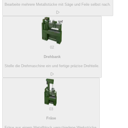
Bearbeite mehrere Metallstücke mit Säge und Feile selbst nach.
02
Drehbank
Stelle die Drehmaschine ein und fertige präzise Drehteile.
03
Fräse
Fräse aus einem Metallblock verschiedene Werkstücke.