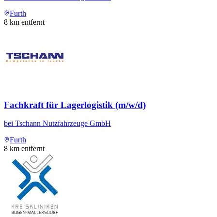
Furth
8
km entfernt
Fachkraft für Lagerlogistik (m/w/d)
bei
Tschann Nutzfahrzeuge GmbH
Furth
8
km entfernt