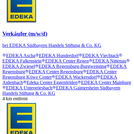
Verkäufer (m/w/d)
bei
EDEKA Südbayern Handels Stiftung & Co. KG
EDEKA Ascha
EDEKA Hunderdorf
EDEKA Viechtach
EDEKA Falkenstein
EDEKA Center Regen
EDEKA Nittenau
EDEKA Zwiesel
EDEKA Regensburg-Burgweinting
EDEKA
Regensburg
EDEKA Center Regensburg
EDEKA Center
Regensburg Köwe Center
EDEKA Wackersdorf
EDEKA
Aidenbach
Edeka Center Eggenfelden
EDEKA Center Mainburg
EDEKA Untergriesbach
EDEKA Gaimersheim Südbayern
Handels Stiftung & Co. KG
4
km entfernt