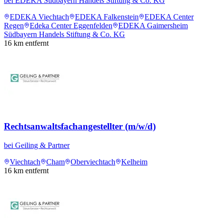
bei
EDEKA Südbayern Handels Stiftung & Co. KG
EDEKA Viechtach
EDEKA Falkenstein
EDEKA Center
Regen
Edeka Center Eggenfelden
EDEKA Gaimersheim
Südbayern Handels Stiftung & Co. KG
16
km entfernt
Rechtsanwaltsfachangestellter (m/w/d)
bei
Geiling & Partner
Viechtach
Cham
Oberviechtach
Kelheim
16
km entfernt