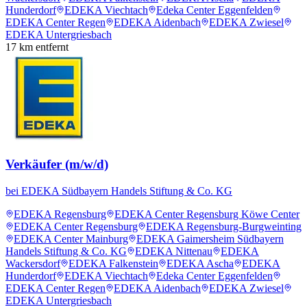
Hunderdorf
EDEKA Viechtach
Edeka Center Eggenfelden
EDEKA Center Regen
EDEKA Aidenbach
EDEKA Zwiesel
EDEKA Untergriesbach
17
km entfernt
Verkäufer (m/w/d)
bei
EDEKA Südbayern Handels Stiftung & Co. KG
EDEKA Regensburg
EDEKA Center Regensburg Köwe Center
EDEKA Center Regensburg
EDEKA Regensburg-Burgweinting
EDEKA Center Mainburg
EDEKA Gaimersheim Südbayern
Handels Stiftung & Co. KG
EDEKA Nittenau
EDEKA
Wackersdorf
EDEKA Falkenstein
EDEKA Ascha
EDEKA
Hunderdorf
EDEKA Viechtach
Edeka Center Eggenfelden
EDEKA Center Regen
EDEKA Aidenbach
EDEKA Zwiesel
EDEKA Untergriesbach