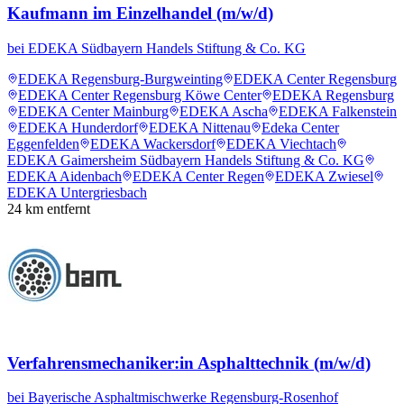
Kaufmann im Einzelhandel (m/w/d)
bei
EDEKA Südbayern Handels Stiftung & Co. KG
EDEKA Regensburg-Burgweinting
EDEKA Center Regensburg
EDEKA Center Regensburg Köwe Center
EDEKA Regensburg
EDEKA Center Mainburg
EDEKA Ascha
EDEKA Falkenstein
EDEKA Hunderdorf
EDEKA Nittenau
Edeka Center
Eggenfelden
EDEKA Wackersdorf
EDEKA Viechtach
EDEKA Gaimersheim Südbayern Handels Stiftung & Co. KG
EDEKA Aidenbach
EDEKA Center Regen
EDEKA Zwiesel
EDEKA Untergriesbach
24
km entfernt
Verfahrensmechaniker:in Asphalttechnik (m/w/d)
bei
Bayerische Asphaltmischwerke Regensburg-Rosenhof