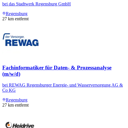
bei
das Stadtwerk Regensburg GmbH
Regensburg
27
km entfernt
Fachinformatiker für Daten- & Prozessanalyse
(m/w/d)
bei
REWAG Regensburger Energie- und Wasserversorgung AG &
Co KG
Regensburg
27
km entfernt