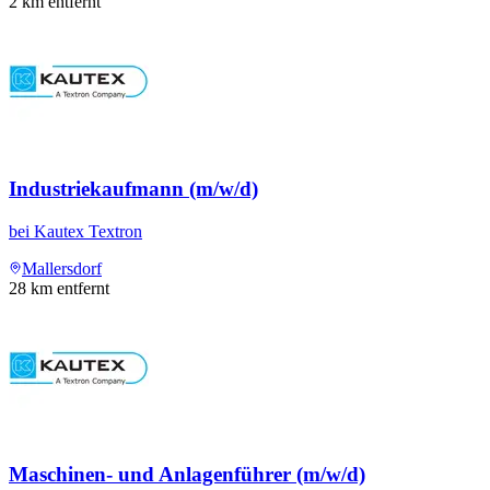
2
km entfernt
Industriekaufmann (m/w/d)
bei
Kautex Textron
Mallersdorf
28
km entfernt
Maschinen- und Anlagenführer (m/w/d)