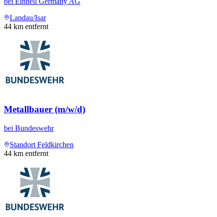
bei
Einhell Germany AG
Landau/Isar
44
km entfernt
Metallbauer (m/w/d)
bei
Bundeswehr
Standort Feldkirchen
44
km entfernt