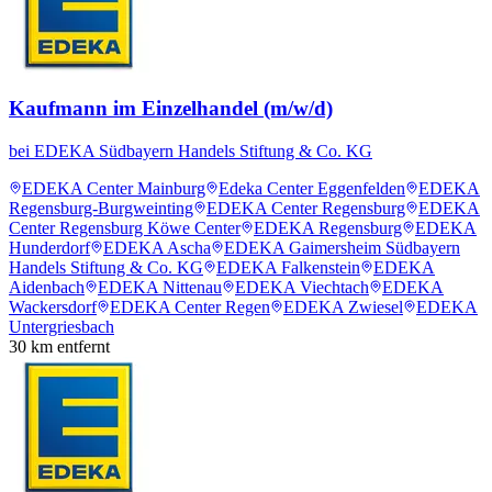
Kaufmann im Einzelhandel (m/w/d)
bei
EDEKA Südbayern Handels Stiftung & Co. KG
EDEKA Center Mainburg
Edeka Center Eggenfelden
EDEKA
Regensburg-Burgweinting
EDEKA Center Regensburg
EDEKA
Center Regensburg Köwe Center
EDEKA Regensburg
EDEKA
Hunderdorf
EDEKA Ascha
EDEKA Gaimersheim Südbayern
Handels Stiftung & Co. KG
EDEKA Falkenstein
EDEKA
Aidenbach
EDEKA Nittenau
EDEKA Viechtach
EDEKA
Wackersdorf
EDEKA Center Regen
EDEKA Zwiesel
EDEKA
Untergriesbach
30
km entfernt