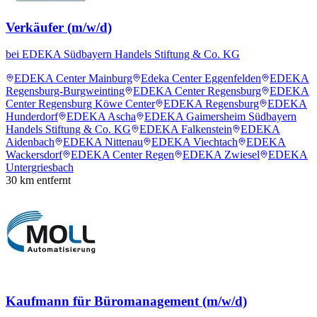
Verkäufer (m/w/d)
bei
EDEKA Südbayern Handels Stiftung & Co. KG
EDEKA Center Mainburg
Edeka Center Eggenfelden
EDEKA
Regensburg-Burgweinting
EDEKA Center Regensburg
EDEKA
Center Regensburg Köwe Center
EDEKA Regensburg
EDEKA
Hunderdorf
EDEKA Ascha
EDEKA Gaimersheim Südbayern
Handels Stiftung & Co. KG
EDEKA Falkenstein
EDEKA
Aidenbach
EDEKA Nittenau
EDEKA Viechtach
EDEKA
Wackersdorf
EDEKA Center Regen
EDEKA Zwiesel
EDEKA
Untergriesbach
30
km entfernt
Kaufmann für Büromanagement (m/w/d)