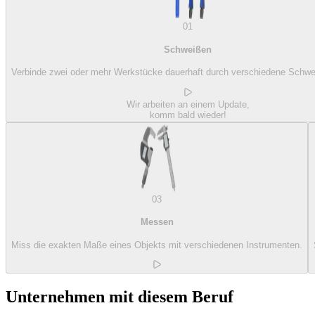
01
Schweißen
Verbinde zwei oder mehr Werkstücke dauerhaft durch verschiedene Schwe
Wir arbeiten an einem Update,
komm bald wieder!
03
Messen
Miss die exakten Maße eines Objekts mit verschiedenen Instrumenten.
Unternehmen mit diesem Beruf