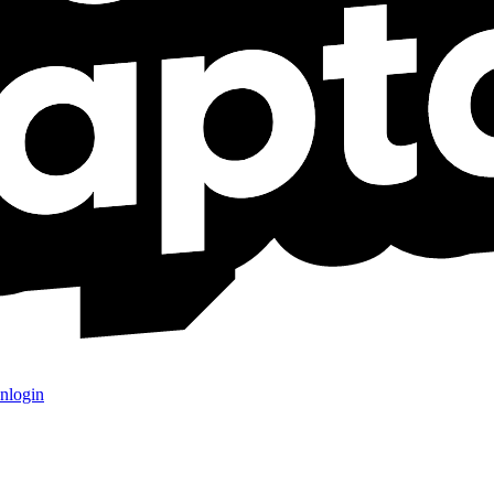
nlogin